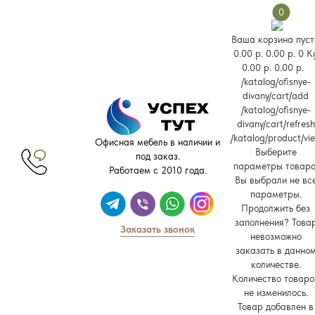
0
Ваша корзина пуст
0.00 р.
0.00 р.
0 K
0.00 р.
0.00 р.
/katalog/ofisnye-
divany/cart/add
/katalog/ofisnye-
divany/cart/refresh
/katalog/product/vi
Офисная мебель в наличии и
Выберите
под заказ.
параметры товара
Работаем с 2010 года.
Вы выбрали не вс
параметры.
Продолжить без
заполнения?
Това
Заказать звонок
невозможно
заказать в данно
количестве.
Количество товаро
не изменилось.
Товар добавлен в