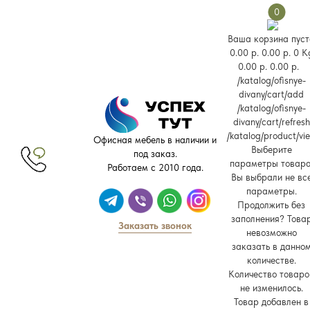
0
Ваша корзина пуст
0.00 р.
0.00 р.
0 K
0.00 р.
0.00 р.
/katalog/ofisnye-
divany/cart/add
/katalog/ofisnye-
divany/cart/refresh
/katalog/product/vi
Офисная мебель в наличии и
Выберите
под заказ.
параметры товара
Работаем с 2010 года.
Вы выбрали не вс
параметры.
Продолжить без
заполнения?
Това
Заказать звонок
невозможно
заказать в данно
количестве.
Количество товаро
не изменилось.
Товар добавлен в