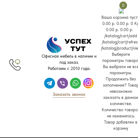
0
Ваша корзина пуст
0.00 р.
0.00 р.
0 K
0.00 р.
0.00 р.
/katalog/cart/add
/katalog/cart/refres
/katalog/product/vi
Выберите
Офисная мебель в наличии и
параметры товара
под заказ.
Вы выбрали не вс
Работаем с 2010 года.
параметры.
Продолжить без
заполнения?
Това
невозможно
Заказать звонок
заказать в данно
количестве.
Количество товаро
не изменилось.
Товар добавлен в
корзину