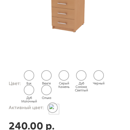
Цвет:
Бук
Венге
Серый
Дуб
Черный
Камень
Сонома
Светлый
Дуб
Ольха
Молочный
Активный цвет:
240.00 р.